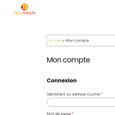
Skip
to
content
Lettrage Decovinyle inc.
Un image de confiance.
Accueil
»
Mon compte
Mon compte
Connexion
Obligat
Identifiant ou adresse courriel
*
Obligatoire
Mot de passe
*