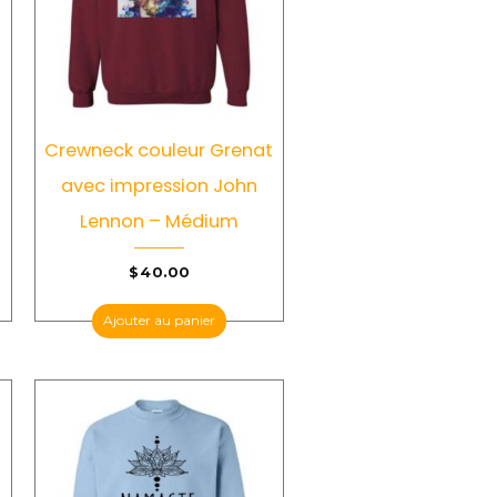
Crewneck couleur Grenat
–
avec impression John
Lennon – Médium
$
40.00
Ajouter au panier