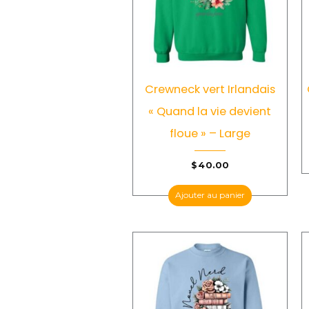
Crewneck vert Irlandais
« Quand la vie devient
floue » – Large
$
40.00
Ajouter au panier