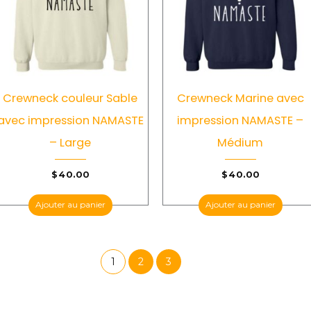
Crewneck couleur Sable
Crewneck Marine avec
avec impression NAMASTE
impression NAMASTE –
– Large
Médium
$
40.00
$
40.00
Ajouter au panier
Ajouter au panier
1
2
3