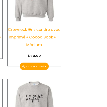
c
Crewneck Gris cendre avec
e
imprimé « Cocoa Book » –
Médium
$
40.00
Ajouter au panier