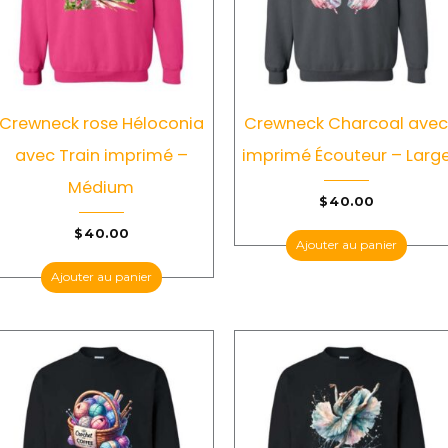
Crewneck rose Héloconia
Crewneck Charcoal ave
avec Train imprimé –
imprimé Écouteur – Larg
Médium
$
40.00
$
40.00
Ajouter au panier
Ajouter au panier