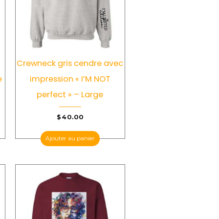
Crewneck gris cendre avec
e
impression « I’M NOT
perfect » – Large
$
40.00
Ajouter au panier